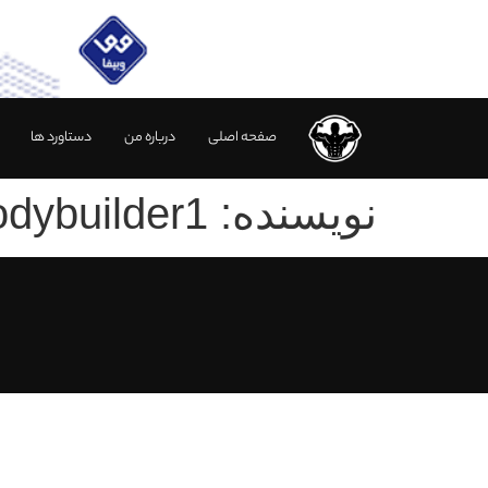
صفحه اصلی
درباره من
دستاورد ها
نویسنده:
dybuilder1